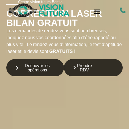
Centre vision futura Bastia
CORRECTION LASER
BILAN GRATUIT
Les demandes de rendez-vous sont nombreuses,
indiquez nous vos coordonnées afin d’être rappelé au
plus vite ! Le rendez-vous d’information, le test d’aptitude
laser et le devis sont
GRATUITS !
Découvrir les
Prendre
opérations
RDV